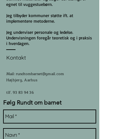
egnet til vuggestuebørn.
Jeg tilbyder kommuner støtte ift. at
implementere metoderne.
Jeg underviser personale og ledelse.
Undervisningen foregår teoretisk og i praksis
i hverdagen.
Kontakt
Mail: rundtombarnet
@gmail.com
Højbjerg, Aarhus​​​
tlf.
93 83 94 36
Følg Rundt om barnet