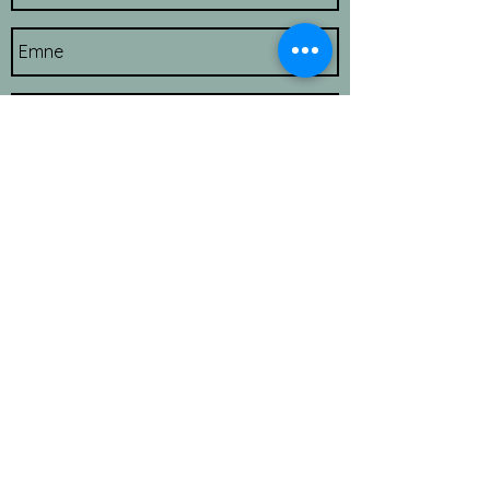
Send
© 2023 Familieterapeut Helle Kjær