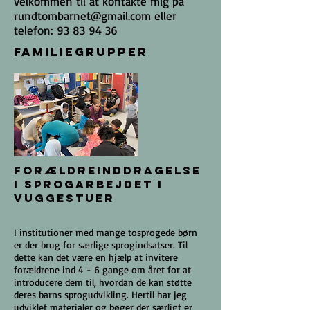
velkommen til at kontakte mig på
rundtombarnet@gmail.com
eller
telefon:
93 83 94 36
Familiegrupper
Forældreinddragelse
i sprogarbejdet i
vuggestuer
I institutioner med mange tosprogede børn
er der brug for særlige sprogindsatser. Til
dette kan det være en hjælp at invitere
forældrene ind 4 - 6 gange om året for at
introducere dem til, hvordan de kan støtte
deres barns sprogudvikling. Hertil har jeg
udviklet materialer og bøger der særligt er