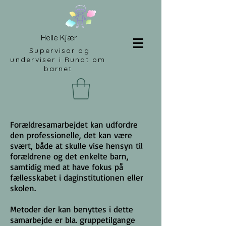
Helle Kjær
Supervisor og
underviser i Rundt om
barnet
Forældresamarbejdet kan udfordre
den professionelle, det kan være
svært, både at skulle vise hensyn til
forældrene og det enkelte barn,
samtidig med at have fokus på
fællesskabet i daginstitutionen eller
skolen.
Metoder der kan benyttes i dette
samarbejde er bla. gruppetilgange