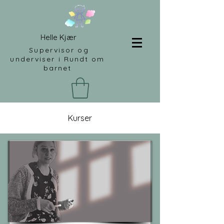
Helle Kjær
Supervisor og
underviser i Rundt om
barnet
Kurser