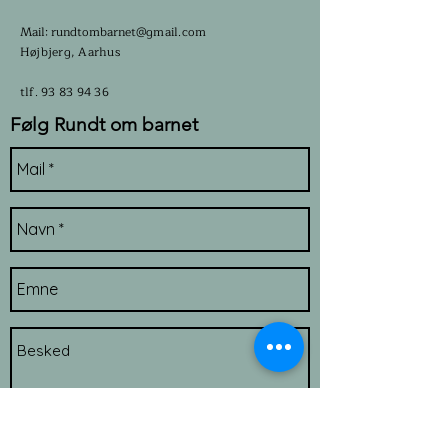
Mail: rundtombarnet
@gmail.com
Højbjerg, Aarhus​​​
tlf.
93 83 94 36
Følg Rundt om barnet