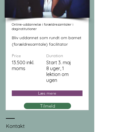
Online-uddannelse i forældresamtaler i
daginstitutioner
Bliv uddannet som rundt om barnet
(forældresamtale) facilitator
Price
Duration
13.500 inkl.
Start 3. maj
moms
8 uger, 1
lektion om
ugen
Læs mere
Tilmeld
Kontakt